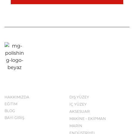
KURUMSAL
KATALOG
HAKKIMIZDA
DIŞ YÜZEY
EĞİTİM
İÇ YÜZEY
BLOG
AKSESUAR
BAYİ GİRİŞ
MAKİNE - EKİPMAN
MARİN
ENDÜSTRİYEL