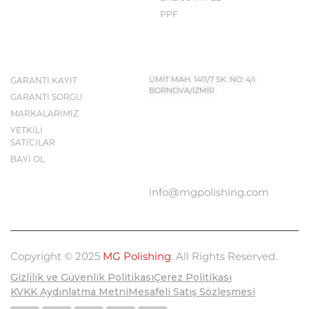
PPF
İLETİŞİM BİLGİLERİ
KEŞFET
GARANTİ KAYIT
ÜMİT MAH. 1411/7 SK. NO: 4/I
BORNOVA/İZMİR
GARANTİ SORGU
MARKALARIMIZ
YETKİLİ
BIZE ULAŞIN
SATICILAR
0232 683 50 43
BAYİ OL
info@mgpolishing.com
Copyright © 2025
MG Polishing
. All Rights Reserved.
Gizlilik ve Güvenlik Politikası
Çerez Politikası
KVKK Aydınlatma Metni
Mesafeli Satış Sözleşmesi