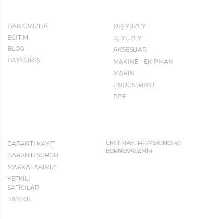
KURUMSAL
KATALOG
HAKKIMIZDA
DIŞ YÜZEY
EĞİTİM
İÇ YÜZEY
BLOG
AKSESUAR
BAYİ GİRİŞ
MAKİNE - EKİPMAN
MARİN
ENDÜSTRİYEL
PPF
İLETİŞİM BİLGİLERİ
KEŞFET
GARANTİ KAYIT
ÜMİT MAH. 1411/7 SK. NO: 4/I
BORNOVA/İZMİR
GARANTİ SORGU
MARKALARIMIZ
YETKİLİ
BIZE ULAŞIN
SATICILAR
0232 683 50 43
BAYİ OL