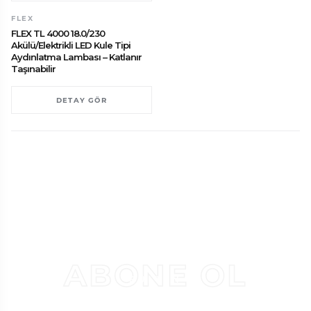
FLEX
FLEX TL 4000 18.0/230
Akülü/Elektrikli LED Kule Tipi
Aydınlatma Lambası – Katlanır
Taşınabilir
DETAY GÖR
ABONE OL
BÜLTEN
KAMPANYALAR VE