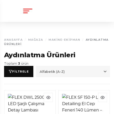
content
ANASAYFA
/
MAĞAZA
/
MAKİNE-EKİPMAN
/
AYDINLATMA
ÜRÜNLERI
Aydınlatma Ürünleri
3
Toplam
ürün
Sıralama
FILTRELE