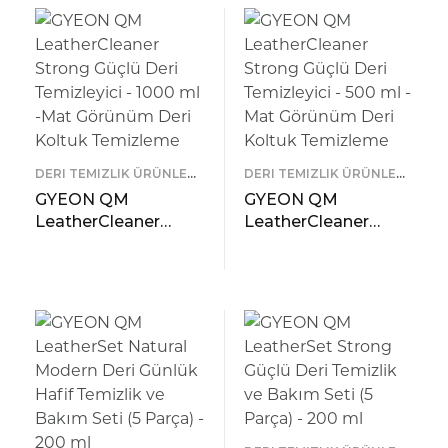
ml
DERI TEMIZLIK ÜRÜNLERI
,
DERI TEMIZLIK ÜRÜNLERI
,
GYEON
GYEON
GYEON QM
GYEON QM
LeatherCleaner
LeatherCleaner
Strong Güçlü Deri
Strong Güçlü Deri
Temizleyici – 1000
Temizleyici – 500 ml
READ MORE
READ MORE
ml -Mat Görünüm
-Mat Görünüm Deri
ÖNIZLEME
ÖNIZLEME
Deri Koltuk
Koltuk Temizleme
Temizleme