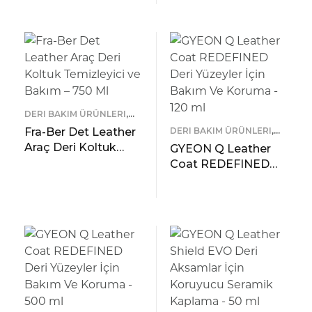
Bakım Kremi – 750
ÖNIZLEME
READ MORE
ml
ÖNIZLEME
DERI BAKIM ÜRÜNLERI
,
FRA-BER
Fra-Ber Det Leather
DERI BAKIM ÜRÜNLERI
,
GYEON
Araç Deri Koltuk
GYEON Q Leather
Temizleyici ve
Coat REDEFINED
Bakım – 750 Ml
Deri Yüzeyler İçin
READ MORE
Bakım Ve Koruma –
ÖNIZLEME
READ MORE
120 ml
ÖNIZLEME