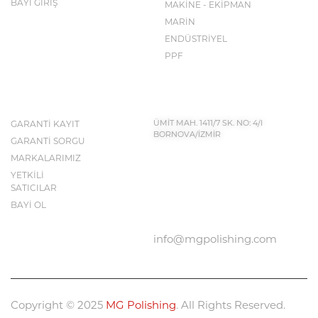
BAYİ GİRİŞ
MAKİNE - EKİPMAN
MARİN
ENDÜSTRİYEL
PPF
İLETİŞİM BİLGİLERİ
KEŞFET
GARANTİ KAYIT
ÜMİT MAH. 1411/7 SK. NO: 4/I
BORNOVA/İZMİR
GARANTİ SORGU
MARKALARIMIZ
YETKİLİ
BIZE ULAŞIN
SATICILAR
0232 683 50 43
BAYİ OL
info@mgpolishing.com
Copyright © 2025
MG Polishing
. All Rights Reserved.