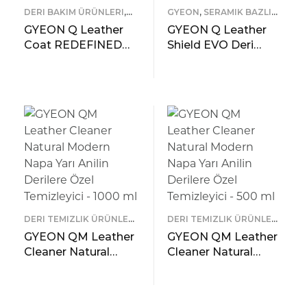
DERI BAKIM ÜRÜNLERI
,
GYEON
,
SERAMIK BAZLI
GYEON
KORUYUCULAR
GYEON Q Leather
GYEON Q Leather
Coat REDEFINED
Shield EVO Deri
Deri Yüzeyler İçin
Aksamlar İçin
Bakım Ve Koruma –
Koruyucu Seramik
READ MORE
READ MORE
500 ml
Kaplama – 50 ml
ÖNIZLEME
ÖNIZLEME
DERI TEMIZLIK ÜRÜNLERI
,
DERI TEMIZLIK ÜRÜNLERI
,
GYEON
GYEON
GYEON QM Leather
GYEON QM Leather
Cleaner Natural
Cleaner Natural
Modern Napa Yarı
Modern Napa Yarı
Anilin Derilere Özel
Anilin Derilere Özel
READ MORE
READ MORE
Temizleyici – 1000
Temizleyici – 500 ml
ÖNIZLEME
ÖNIZLEME