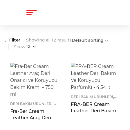
content
Filter
Showing all 12 results
Show
DERI BAKIM ÜRÜNLERI
,
FRA-BER
DERI BAKIM ÜRÜNLERI
,
FRA-BER Cream
FRA-BER
Leather Deri Bakım
Fra-Ber Cream
Ve Koruyucu
Leather Araç Deri
Parfümlü – 4,54 lt
Onarıcı ve Koruyucu
READ MORE