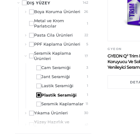
DIŞ YÜZEY
142
Boya Koruma Ürünleri
26
Metal ve Krom
1
Parlatıcılar
Pasta Cila Ürünleri
22
PPF Kaplama Ürünleri
5
GYEON
Seramik Kaplama
GYEON Q² Trim 
17
Ürünleri
Koruyucu Ve Sol
Yenileyici Sera
Cam Seramiği
3
Jant Seramiği
1
DET
Lastik Seramiği
1
Plastik Seramiği
1
Seramik Kaplamalar
11
Yıkama Ürünleri
30
Yüzey Hazırlık ve
41
Temizleyiciler
ENDÜSTRİYEL
11