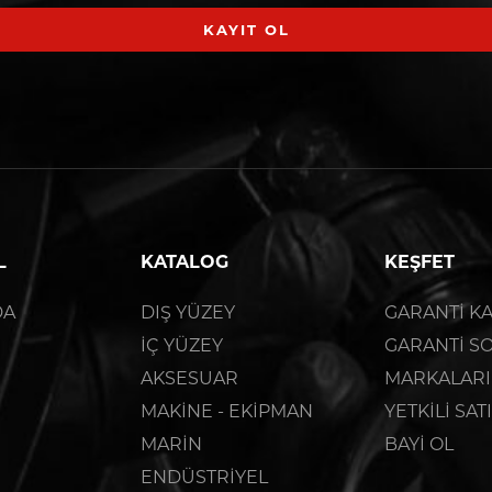
KAYIT OL
L
KATALOG
KEŞFET
DA
DIŞ YÜZEY
GARANTİ KA
İÇ YÜZEY
GARANTİ S
AKSESUAR
MARKALARI
MAKİNE - EKİPMAN
YETKİLİ SAT
MARİN
BAYİ OL
ENDÜSTRİYEL