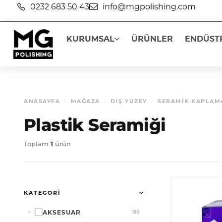
content
0232 683 50 43
info@mgpolishing.com
KURUMSAL
ÜRÜNLER
ENDÜST
ANASAYFA
/
MAĞAZA
/
DIŞ YÜZEY
/
SERAMIK KAPLAM
Plastik Seramiği
1
Toplam
ürün
KATEGORI
AKSESUAR
196