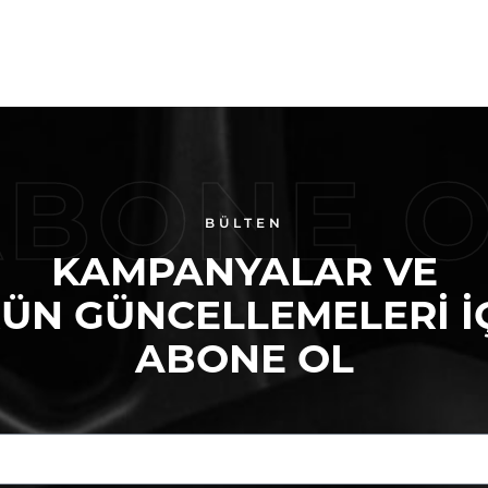
BONE 
BÜLTEN
KAMPANYALAR VE
ÜN GÜNCELLEMELERI I
ABONE OL