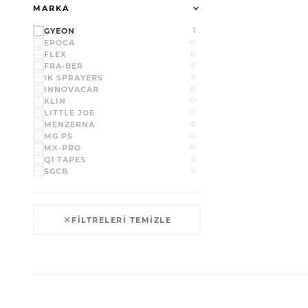
MARKA
İÇ YÜZEY
61
GYEON
1
MAKİNE-EKİPMAN
76
EPOCA
0
MARİN
7
FLEX
0
FRA-BER
0
IK SPRAYERS
0
INNOVACAR
0
KLIN
0
LITTLE JOE
0
MENZERNA
0
MG PS
0
MX-PRO
0
Q1 TAPES
0
SGCB
0
FILTRELERI TEMIZLE