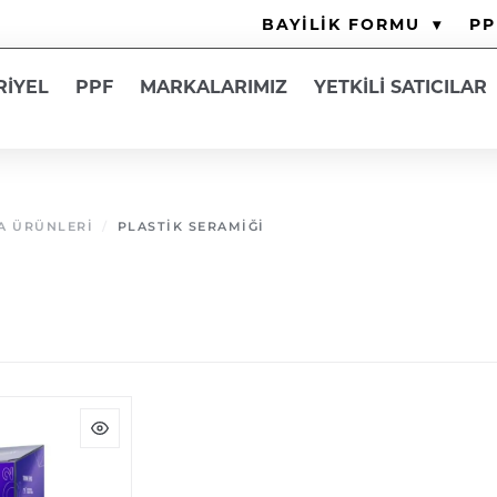
BAYİLİK FORMU
▾
PP
RİYEL
PPF
MARKALARIMIZ
YETKİLİ SATICILAR
A ÜRÜNLERI
/
PLASTIK SERAMIĞI