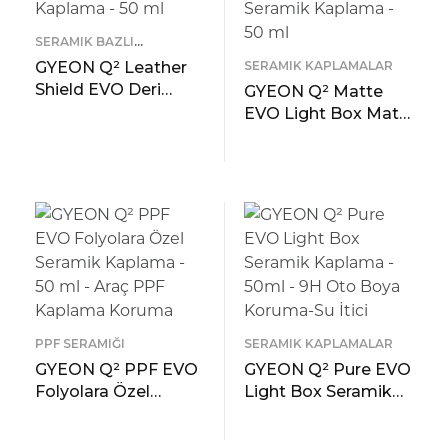
SERAMIK BAZLI
KORUYUCULAR
GYEON Q² Leather
SERAMIK KAPLAMALAR
Shield EVO Deri
GYEON Q² Matte
Aksamlar İçin
EVO Light Box Mat
Koruyucu Seramik
Boyalı/PPF Kaplama
READ MORE
Kaplama – 50 ml
Araçlara Özel
ÖNIZLEME
READ MORE
Seramik Kaplama –
ÖNIZLEME
50 ml
PPF SERAMIĞI
SERAMIK KAPLAMALAR
GYEON Q² PPF EVO
GYEON Q² Pure EVO
Folyolara Özel
Light Box Seramik
Seramik Kaplama –
Kaplama – 50ml –
50 ml – Araç PPF
9H Oto Boya
READ MORE
READ MORE