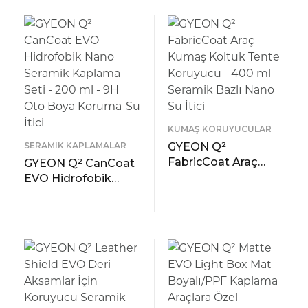
ÖNIZLEME
ÖNIZLEME
KUMAŞ KORUYUCULAR
SERAMIK KAPLAMALAR
GYEON Q²
FabricCoat Araç
GYEON Q² CanCoat
Kumaş Koltuk Tente
EVO Hidrofobik
Koruyucu – 400 ml –
Nano Seramik
READ MORE
Seramik Bazlı Nano
Kaplama Seti – 200
ÖNIZLEME
READ MORE
Su İtici
ml – 9H Oto Boya
ÖNIZLEME
Koruma-Su İtici