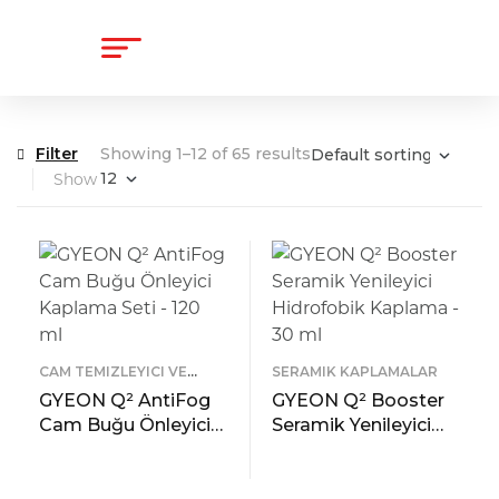
content
Filter
Showing 1–12 of 65 results
Show
CAM TEMIZLEYICI VE
SERAMIK KAPLAMALAR
KORUYUCULAR
GYEON Q² AntiFog
GYEON Q² Booster
Cam Buğu Önleyici
Seramik Yenileyici
Kaplama Seti – 120
Hidrofobik Kaplama
ml
– 30 ml
READ MORE
READ MORE