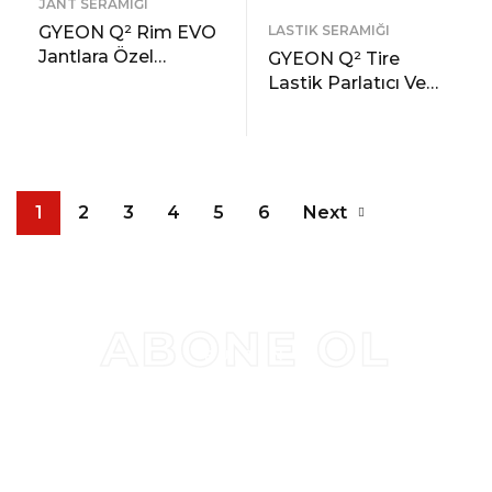
JANT SERAMIĞI
GYEON Q² Rim EVO
LASTIK SERAMIĞI
Jantlara Özel
GYEON Q² Tire
Koruyucu Seramik
Lastik Parlatıcı Ve
Kaplama – 30 ml
Koruyucu Jel – 500
READ MORE
ml -Seramik Bazlı
ÖNIZLEME
READ MORE
Lastik Teker Cilası
ÖNIZLEME
1
2
3
4
5
6
Next
ABONE OL
BÜLTEN
KAMPANYALAR VE
ÜRÜN GÜNCELLEMELERI IÇIN
ABONE OL