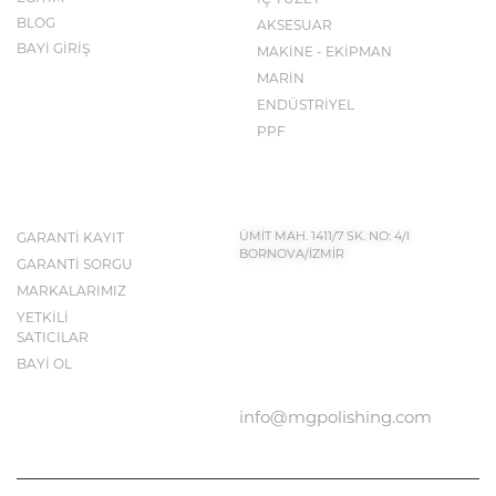
BLOG
AKSESUAR
BAYİ GİRİŞ
MAKİNE - EKİPMAN
MARİN
ENDÜSTRİYEL
PPF
İLETİŞİM BİLGİLERİ
KEŞFET
GARANTİ KAYIT
ÜMİT MAH. 1411/7 SK. NO: 4/I
BORNOVA/İZMİR
GARANTİ SORGU
MARKALARIMIZ
YETKİLİ
BIZE ULAŞIN
SATICILAR
0232 683 50 43
BAYİ OL
info@mgpolishing.com