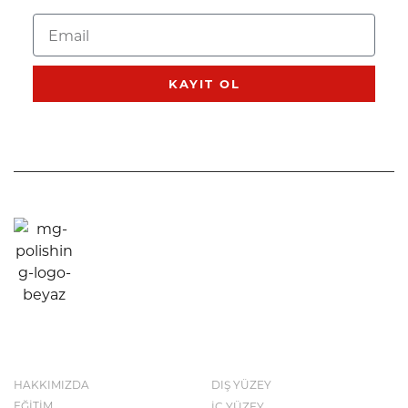
KAYIT OL
KURUMSAL
KATALOG
HAKKIMIZDA
DIŞ YÜZEY
EĞİTİM
İÇ YÜZEY