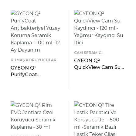
Kaplama Koruma
Koruma-Su İtici
ÖNIZLEME
ÖNIZLEME
CAM SERAMIĞI
KUMAŞ KORUYUCULAR
GYEON Q²
QuickView Cam Su
GYEON Q²
Kaydırıcı – 120 ml -
PurifyCoat
Yağmur Kaydırıcı Su
Antibakteriyel Yüzey
READ MORE
İtici
Koruma Seramik
ÖNIZLEME
READ MORE
Kaplama – 100 ml -12
ÖNIZLEME
Ay Dayanım