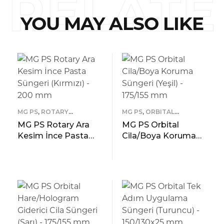
RELATE
YOU MAY ALSO LIKE
D
MG PS
,
ROTARY
MG PS
,
ORBITAL
SÜNGERLER
SÜNGERLER
MG PS Rotary Ara
MG PS Orbital
Kesim İnce Pasta
Cila/Boya Koruma
Süngeri (Kırmızı) –
Süngeri (Yeşil) –
200 mm
175/155 mm
READ MORE
READ MORE
ÖNIZLEME
ÖNIZLEME