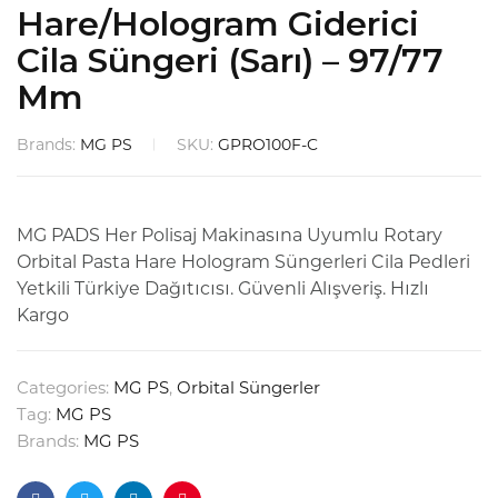
Hare/Hologram Giderici
Cila Süngeri (Sarı) – 97/77
Mm
Brands:
MG PS
SKU:
GPRO100F-C
MG PADS Her Polisaj Makinasına Uyumlu Rotary
Orbital Pasta Hare Hologram Süngerleri Cila Pedleri
Yetkili Türkiye Dağıtıcısı. Güvenli Alışveriş. Hızlı
Kargo
Categories:
MG PS
,
Orbital Süngerler
Tag:
MG PS
Brands:
MG PS