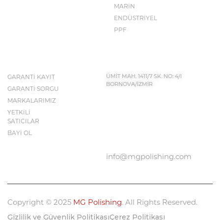
MARİN
ENDÜSTRİYEL
PPF
İLETİŞİM BİLGİLERİ
KEŞFET
GARANTİ KAYIT
ÜMİT MAH. 1411/7 SK. NO: 4/I
BORNOVA/İZMİR
GARANTİ SORGU
MARKALARIMIZ
YETKİLİ
BIZE ULAŞIN
SATICILAR
0232 683 50 43
BAYİ OL
info@mgpolishing.com
Copyright © 2025
MG Polishing
. All Rights Reserved.
Gizlilik ve Güvenlik Politikası
Çerez Politikası