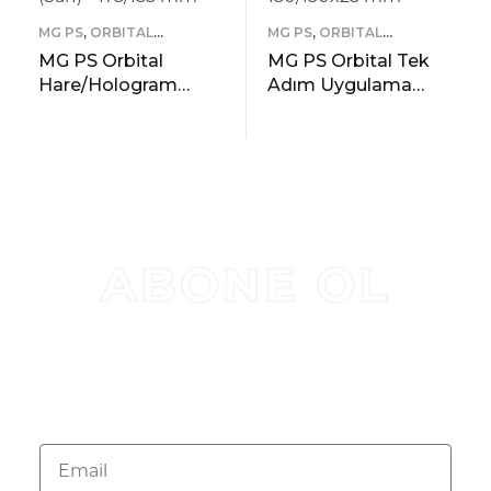
MG PS
,
ORBITAL
MG PS
,
ORBITAL
SÜNGERLER
SÜNGERLER
MG PS Orbital
MG PS Orbital Tek
Hare/Hologram
Adım Uygulama
Giderici Cila Süngeri
Süngeri (Turuncu) –
(Sarı) – 175/155 mm
150/130×25 mm
READ MORE
READ MORE
ÖNIZLEME
ÖNIZLEME
ABONE OL
BÜLTEN
KAMPANYALAR VE
ÜRÜN GÜNCELLEMELERI IÇIN
ABONE OL