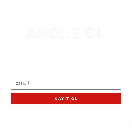
ABONE OL
BÜLTEN
KAMPANYALAR VE
ÜRÜN GÜNCELLEMELERI IÇIN
ABONE OL
KAYIT OL