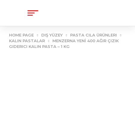
content
HOME PAGE
DIŞ YÜZEY
PASTA CILA ÜRÜNLERI
KALIN PASTALAR
MENZERNA YENİ 400 AĞIR ÇIZIK
GIDERICI KALIN PASTA – 1 KG