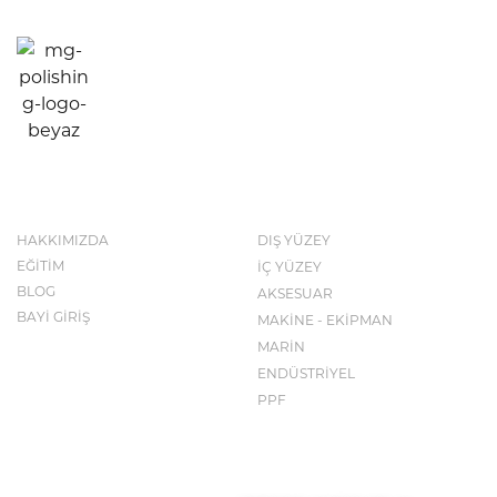
KURUMSAL
KATALOG
HAKKIMIZDA
DIŞ YÜZEY
EĞİTİM
İÇ YÜZEY
BLOG
AKSESUAR
BAYİ GİRİŞ
MAKİNE - EKİPMAN
MARİN
ENDÜSTRİYEL
PPF
İLETİŞİM BİLGİLERİ
KEŞFET