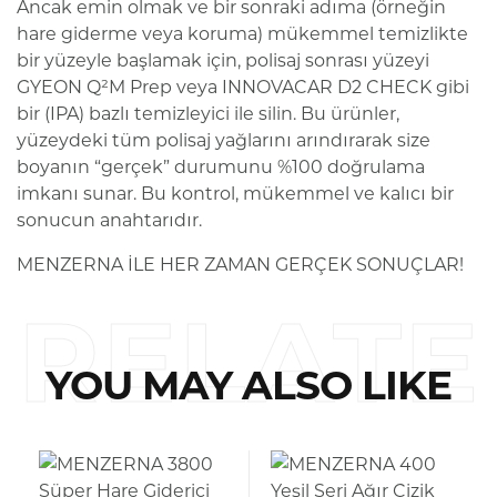
Ancak emin olmak ve bir sonraki adıma (örneğin
hare giderme veya koruma) mükemmel temizlikte
bir yüzeyle başlamak için, polisaj sonrası yüzeyi
GYEON Q²M Prep veya INNOVACAR D2 CHECK gibi
bir (IPA) bazlı temizleyici ile silin. Bu ürünler,
yüzeydeki tüm polisaj yağlarını arındırarak size
boyanın “gerçek” durumunu %100 doğrulama
imkanı sunar. Bu kontrol, mükemmel ve kalıcı bir
sonucun anahtarıdır.
MENZERNA İLE HER ZAMAN GERÇEK SONUÇLAR!
RELATE
YOU MAY ALSO LIKE
D