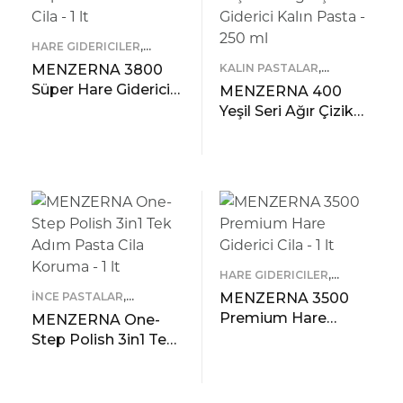
HARE GIDERICILER
,
MENZERNA
MENZERNA 3800
KALIN PASTALAR
,
MENZERNA
Süper Hare Giderici
MENZERNA 400
Cila – 1 lt
Yeşil Seri Ağır Çizik
Giderici Kalın Pasta –
READ MORE
250 ml
ÖNIZLEME
READ MORE
ÖNIZLEME
HARE GIDERICILER
,
MENZERNA
İNCE PASTALAR
,
MENZERNA 3500
MENZERNA
Premium Hare
MENZERNA One-
Giderici Cila – 1 lt
Step Polish 3in1 Tek
Adım Pasta Cila
READ MORE
Koruma – 1 lt
ÖNIZLEME
READ MORE
ÖNIZLEME