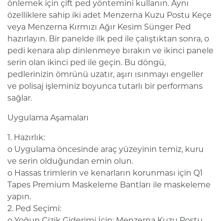
önlemek için çift ped yöntemini kullanın. Aynı
özelliklere sahip iki adet Menzerna Kuzu Postu Keçe
veya Menzerna Kırmızı Ağır Kesim Sünger Ped
hazırlayın. Bir panelde ilk ped ile çalıştıktan sonra, o
pedi kenara alıp dinlenmeye bırakın ve ikinci panele
serin olan ikinci ped ile geçin. Bu döngü,
pedlerinizin ömrünü uzatır, aşırı ısınmayı engeller
ve polisaj işleminiz boyunca tutarlı bir performans
sağlar.
Uygulama Aşamaları
1. Hazırlık:
o Uygulama öncesinde araç yüzeyinin temiz, kuru
ve serin olduğundan emin olun.
o Hassas trimlerin ve kenarların korunması için Q1
Tapes Premium Maskeleme Bantları ile maskeleme
yapın.
2. Ped Seçimi:
o Yoğun Çizik Giderimi İçin: Menzerna Kuzu Postu