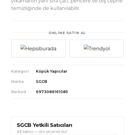
yıkamanın yanı sıra çatı, pencere ve dış cephe
temizliğinde de kullanılabilir.
ONLINE SATIN AL
Kategori
Köpük Yapıcılar
Marka
SGCB
Barkod
6973086161085
SGCB Yetkili Satıcıları
43
satıcı
— ilini seçerek bul