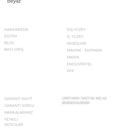
KURUMSAL
KATALOG
HAKKIMIZDA
DIŞ YÜZEY
EĞİTİM
İÇ YÜZEY
BLOG
AKSESUAR
BAYİ GİRİŞ
MAKİNE - EKİPMAN
MARİN
ENDÜSTRİYEL
PPF
İLETİŞİM BİLGİLERİ
KEŞFET
GARANTİ KAYIT
ÜMİT MAH. 1411/7 SK. NO: 4/I
BORNOVA/İZMİR
GARANTİ SORGU
MARKALARIMIZ
YETKİLİ
BIZE ULAŞIN
SATICILAR
0232 683 50 43