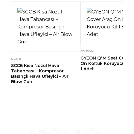
GYEON
GYEON Q²M Seat Cover 
SGCB
Ön Koltuk Koruyucu Kılıf
SCCB Kısa Nozul Hava
1 Adet
Tabancası – Kompresör
Basınçlı Hava Üfleyici – Air
Blow Gun
ABONE OL