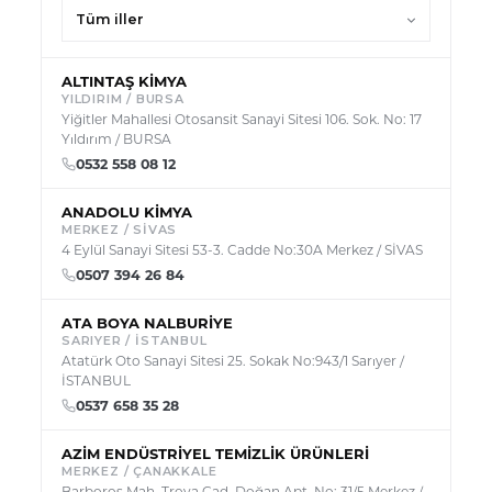
ALTINTAŞ KİMYA
YILDIRIM / BURSA
Yiğitler Mahallesi Otosansit Sanayi Sitesi 106. Sok. No: 17
Yıldırım / BURSA
0532 558 08 12
ANADOLU KİMYA
MERKEZ / SİVAS
4 Eylül Sanayi Sitesi 53-3. Cadde No:30A Merkez / SİVAS
0507 394 26 84
ATA BOYA NALBURİYE
SARIYER / İSTANBUL
Atatürk Oto Sanayi Sitesi 25. Sokak No:943/1 Sarıyer /
İSTANBUL
0537 658 35 28
AZİM ENDÜSTRİYEL TEMİZLİK ÜRÜNLERİ
MERKEZ / ÇANAKKALE
Barboros Mah. Troya Cad. Doğan Apt. No: 31/5 Merkez /