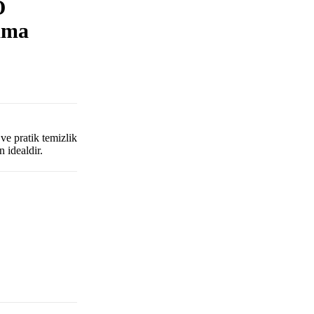
O
ama
e pratik temizlik
 idealdir.