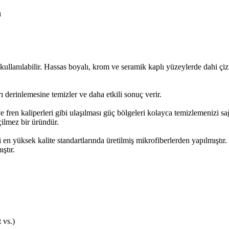
ı
kullanılabilir. Hassas boyalı, krom ve seramik kaplı yüzeylerde dahi çiz
arı derinlemesine temizler ve daha etkili sonuç verir.
 ve fren kaliperleri gibi ulaşılması güç bölgeleri kolayca temizlemenizi s
çilmez bir üründür.
yüksek kalite standartlarında üretilmiş mikrofiberlerden yapılmıştır.
ştır.
 vs.)