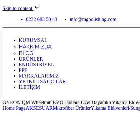
Skip to content
0232 683 50 43
info@mgpolishing.com
KURUMSAL
HAKKIMIZDA
BLOG
ÜRÜNLER
ENDÜSTRİYEL
PPF
MARKALARIMIZ
YETKİLİ SATICILAR
İLETİŞİM
GYEON QM Wheelmitt EVO Jantlara Özel Dayanıklı Yıkama Eldiv
Home Page
AKSESUAR
Mikrofiber Ürünler
Yıkama Eldivenleri/Süng