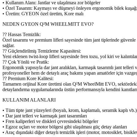
• Kullanım Alanı: Jantlar ve ulaşılması zor bölgeler
• Özel Tasarım: Kaymayı ve düşmeyi önleyen ergonomik bilek kuşağ
• Üretim: GYEON özel üretim, Kore malı
NEDEN GYEON Q²M WHEELMITT EVO?
?? Hassas Temizlik:
Özel tasarımı ve premium lifleri sayesinde tüm jant tiplerinde güvenle 
sağlar.
?? Güçlendirilmiş Temizleme Kapasitesi:
Yeni eklenen twist-loop lifleri sayesinde fren tozu, yol kiri ve kalıntıl
?? Çok Yönlü ve Pratik:
Ergonomik yapısıyla dar jant aralıkları, karmaşık tasarımlı jant telleri
profesyoneller hem de detaylı araç bakımı yapan amatörler için vazge
?? Premium Kore Kalitesi:
Tamamen orijinal Kore üretimi olan Q²M WheelMitt EVO, sektördeki en 
detaylandırma uygulamalarında üstün performansıyla kendini kanıtlamı
KULLANIM ALANLARI
• Tüm tipte jant yüzeyleri (boyalı, krom, kaplamalı, seramik kaplı vb.)
• Dar jant telleri ve karmaşık jant tasarımları
• Fren kaliperleri ve diskleri çevresindeki bölgeler
• Egzoz uçları ve motor bölgesi gibi ulaşılması güç detay alanları
• Araç dışındaki diğer detaylı temizlik işleri (motor, motosiklet, bisiklet