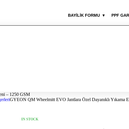
BAYİLİK FORMU
▾
PPF GA
eni – 1250 GSM
erleri
GYEON QM Wheelmitt EVO Jantlara Özel Dayanıklı Yıkama E
IN STOCK