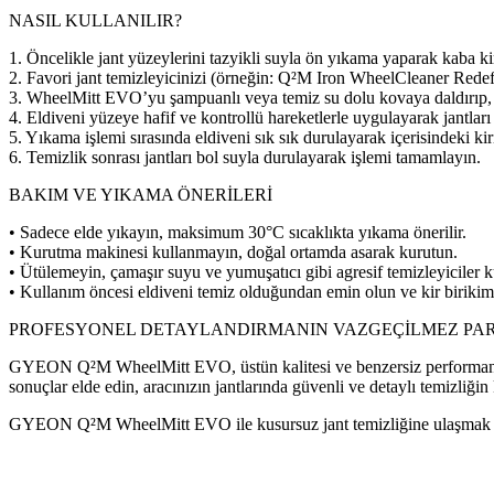
NASIL KULLANILIR?
1. Öncelikle jant yüzeylerini tazyikli suyla ön yıkama yaparak kaba kir
2. Favori jant temizleyicinizi (örneğin: Q²M Iron WheelCleaner Redef
3. WheelMitt EVO’yu şampuanlı veya temiz su dolu kovaya daldırıp, 
4. Eldiveni yüzeye hafif ve kontrollü hareketlerle uygulayarak jantları
5. Yıkama işlemi sırasında eldiveni sık sık durulayarak içerisindeki kir
6. Temizlik sonrası jantları bol suyla durulayarak işlemi tamamlayın.
BAKIM VE YIKAMA ÖNERİLERİ
• Sadece elde yıkayın, maksimum 30°C sıcaklıkta yıkama önerilir.
• Kurutma makinesi kullanmayın, doğal ortamda asarak kurutun.
• Ütülemeyin, çamaşır suyu ve yumuşatıcı gibi agresif temizleyiciler 
• Kullanım öncesi eldiveni temiz olduğundan emin olun ve kir birikim
PROFESYONEL DETAYLANDIRMANIN VAZGEÇİLMEZ PAR
GYEON Q²M WheelMitt EVO, üstün kalitesi ve benzersiz performansıyla
sonuçlar elde edin, aracınızın jantlarında güvenli ve detaylı temizliğin
GYEON Q²M WheelMitt EVO ile kusursuz jant temizliğine ulaşmak a