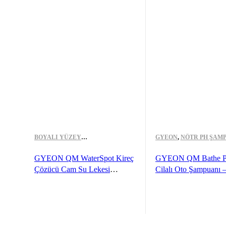
BOYALI YÜZEY
GYEON
,
NÖTR PH ŞAM
TEMIZLEYICILER
,
GYEON
GYEON QM WaterSpot Kireç
GYEON QM Bathe P
Çözücü Cam Su Lekesi
Cilalı Oto Şampuanı 
Temizleyici Çıkarıcı – 500 ml
-Yüksek Konsantre Je
Yıkama Köpüğü
READ MORE
ÖNIZLEME
READ MORE
ÖNIZ