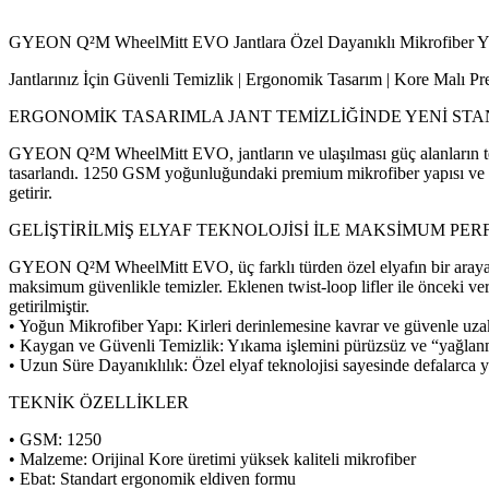
GYEON Q²M WheelMitt EVO Jantlara Özel Dayanıklı Mikrofiber Y
Jantlarınız İçin Güvenli Temizlik | Ergonomik Tasarım | Kore Malı P
ERGONOMİK TASARIMLA JANT TEMİZLİĞİNDE YENİ ST
GYEON Q²M WheelMitt EVO, jantların ve ulaşılması güç alanların temi
tasarlandı. 1250 GSM yoğunluğundaki premium mikrofiber yapısı ve yen
getirir.
GELİŞTİRİLMİŞ ELYAF TEKNOLOJİSİ İLE MAKSİMUM PE
GYEON Q²M WheelMitt EVO, üç farklı türden özel elyafın bir araya ge
maksimum güvenlikle temizler. Eklenen twist-loop lifler ile önceki ve
getirilmiştir.
• Yoğun Mikrofiber Yapı: Kirleri derinlemesine kavrar ve güvenle uzakl
• Kaygan ve Güvenli Temizlik: Yıkama işlemini pürüzsüz ve “yağlanmış”
• Uzun Süre Dayanıklılık: Özel elyaf teknolojisi sayesinde defalarca
TEKNİK ÖZELLİKLER
• GSM: 1250
• Malzeme: Orijinal Kore üretimi yüksek kaliteli mikrofiber
• Ebat: Standart ergonomik eldiven formu