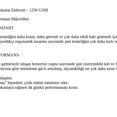
ıkama Eldiveni – 1250 GSM
remium Mikrofiber
ANDART
zliğini daha kolay, daha güvenli ve çok daha etkili hale getirmek içi
ilikçi ergonomik tasarımı sayesinde jant temizliğini çok daha hızlı v
RFORMANS
lmesiyle oluşan benzersiz yapısı sayesinde jant yüzeyindeki kiri ve 
rsiyona göre temizleme gücü artırılmış, dayanıklılığı ise çok daha uzun
aştırır.
 hissettirir, çizik riskini minimize eder.
 yıkamaya rağmen ilk günkü performansını korur.