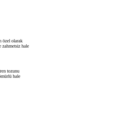
n özel olarak
e zahmetsiz hale
fren tozunu
 ömürlü hale