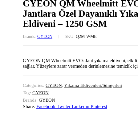
GYEON QM Wheelmitt EV
Jantlara Özel Dayanıklı Yık
Eldiveni – 1250 GSM
Brands:
GYEON
SKU:
Q2M-WME
GYEON QM Wheelmitt EVO: Jant yıkama eldiveni, etkili v
sağlar. Yüzeylere zarar vermeden derinlemesine temizlik için
Categories:
GYEON
,
Yıkama Eldivenleri/Süngerleri
Tag:
GYEON
Brands:
GYEON
Share:
Facebook
Twitter
Linkedin
Pinterest