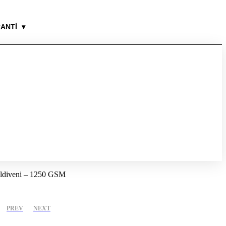
RANTİ
▾
ldiveni – 1250 GSM
PREV
NEXT