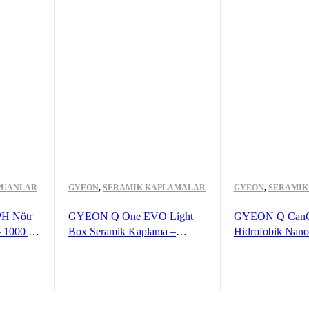
PUANLAR
GYEON
,
SERAMIK KAPLAMALAR
GYEON
,
SERAMIK
H Nötr
GYEON Q One EVO Light
GYEON Q CanC
– 1000 ml
Box Seramik Kaplama –
Hidrofobik Nano
l Araç
100ml – 9H Oto Boya
Kaplama Seti – 
Koruma-Su İtici
Oto Boya Koruma
LEME
READ MORE
ÖNIZLEME
READ MORE
Ö