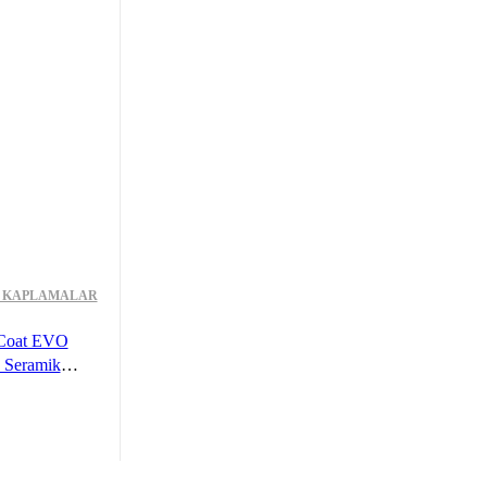
 KAPLAMALAR
oat EVO
 Seramik
200 ml – 9H
-Su İtici
NIZLEME