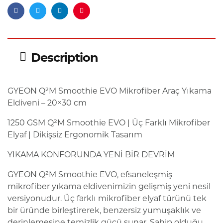
Facebook
Twitter
Linkedin
Pinterest
Description
GYEON Q²M Smoothie EVO Mikrofiber Araç Yıkama
Eldiveni – 20×30 cm
1250 GSM Q²M Smoothie EVO | Üç Farklı Mikrofiber
Elyaf | Dikişsiz Ergonomik Tasarım
YIKAMA KONFORUNDA YENİ BİR DEVRİM
GYEON Q²M Smoothie EVO, efsaneleşmiş
mikrofiber yıkama eldivenimizin gelişmiş yeni nesil
versiyonudur. Üç farklı mikrofiber elyaf türünü tek
bir üründe birleştirerek, benzersiz yumuşaklık ve
derinlemesine temizlik gücü sunar. Sahip olduğu