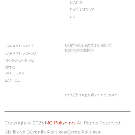
MARİN
ENDÜSTRİYEL
PPF
İLETİŞİM BİLGİLERİ
KEŞFET
GARANTİ KAYIT
ÜMİT MAH. 1411/7 SK. NO: 4/I
BORNOVA/İZMİR
GARANTİ SORGU
MARKALARIMIZ
YETKİLİ
BIZE ULAŞIN
SATICILAR
0232 683 50 43
BAYİ OL
info@mgpolishing.com
Copyright © 2025
MG Polishing
. All Rights Reserved.
Gizlilik ve Güvenlik Politikası
Çerez Politikası