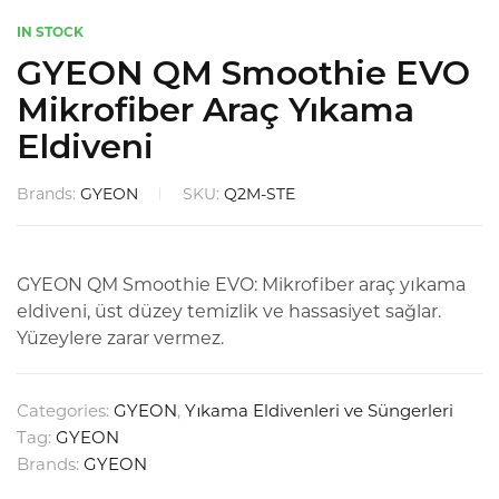
IN STOCK
GYEON QM Smoothie EVO
Mikrofiber Araç Yıkama
Eldiveni
Brands:
GYEON
SKU:
Q2M-STE
GYEON QM Smoothie EVO: Mikrofiber araç yıkama
eldiveni, üst düzey temizlik ve hassasiyet sağlar.
Yüzeylere zarar vermez.
Categories:
GYEON
,
Yıkama Eldivenleri ve Süngerleri
Tag:
GYEON
Brands:
GYEON