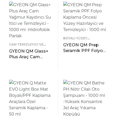
D
BOYALI YÜZEY
TEMIZLEYICILER
,
GYEON
CAM TEMIZLEYICI VE
GYEON QM Prep
KORUYUCULAR
,
GYEON
Seramik PPF Folyo
GYEON QM Glass+
Kaplama Öncesi
Plus Araç Cam
Yüzey Hazırlayıcı ve
Yağmur Kaydırıcı Su
READ MORE
Temizleyici – 1000
İtici ve Temizleyici –
ÖNIZLEME
READ MORE
ml
1000 ml -Hidrofobik
ÖNIZLEME
Parlak