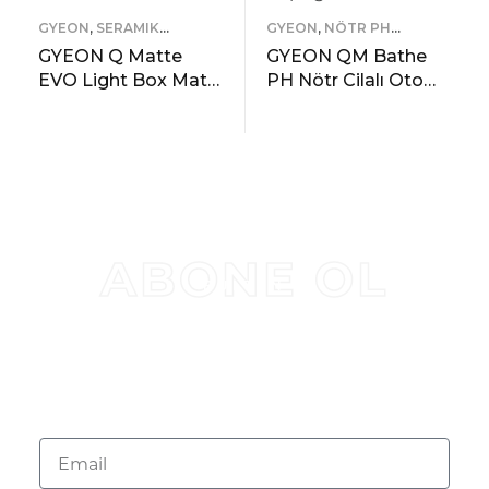
GYEON
,
SERAMIK
GYEON
,
NÖTR PH
KAPLAMALAR
ŞAMPUANLAR
GYEON Q Matte
GYEON QM Bathe
EVO Light Box Mat
PH Nötr Cilalı Oto
Boyalı/PPF Kaplama
Şampuanı – 1000 ml
Araçlara Özel
-Yüksek Konsantre
READ MORE
READ MORE
Seramik Kaplama –
Jel Araç Yıkama
ÖNIZLEME
ÖNIZLEME
50 ml
Köpüğü
ABONE OL
BÜLTEN
KAMPANYALAR VE
ÜRÜN GÜNCELLEMELERI IÇIN
ABONE OL