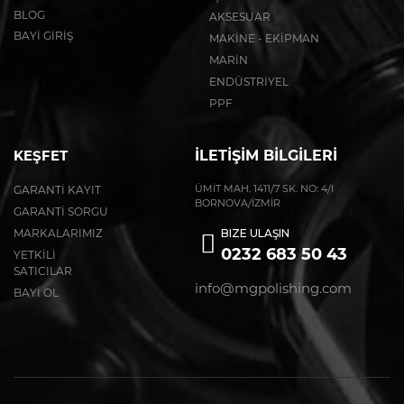
BLOG
AKSESUAR
BAYİ GİRİŞ
MAKİNE - EKİPMAN
MARİN
ENDÜSTRİYEL
PPF
İLETİŞİM BİLGİLERİ
KEŞFET
GARANTİ KAYIT
ÜMİT MAH. 1411/7 SK. NO: 4/I
BORNOVA/İZMİR
GARANTİ SORGU
MARKALARIMIZ
BIZE ULAŞIN
0232 683 50 43
YETKİLİ
SATICILAR
info@mgpolishing.com
BAYİ OL