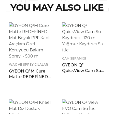
RELATE
YOU MAY ALSO LIKE
D
CAM SERAMIĞI
WAX VE SPREY CILALAR
GYEON Q²
QuickView Cam Su
GYEON Q²M Cure
Kaydırıcı – 120 ml -
Matte REDEFİNED
Yağmur Kaydırıcı Su
Mat Boyalı PPF
READ MORE
İtici
Kaplı Araçlara Özel
ÖNIZLEME
READ MORE
Koruyucu Bakım
ÖNIZLEME
Spreyi – 500 ml