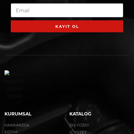
KAYIT OL
KURUMSAL
KATALOG
HAKKIMIZDA
DIŞ YÜZEY
EĞİTİM
İÇ YÜZEY