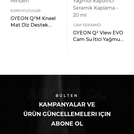
KORUYUCULAR
GYEON Q²M Kneel
Mat Diz Destek
CAM SERAMIĞI
Minderi
GYEON Q² View EVO
Cam Su İtici Yağmur
READ MORE
ÖNIZLEME
Kaydırıcı Seramik
Kaplama – 20 ml
READ MORE
ÖNIZLEME
ABONE OL
BÜLTEN
KAMPANYALAR VE
ÜRÜN GÜNCELLEMELERI IÇIN
ABONE OL