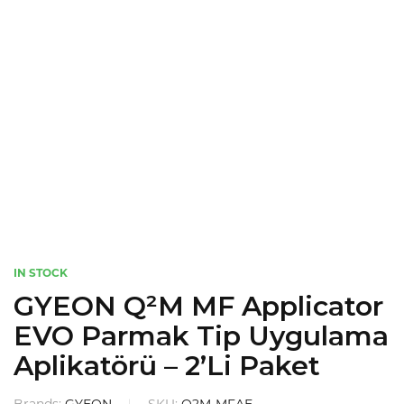
IN STOCK
GYEON Q²M MF Applicator
EVO Parmak Tip Uygulama
Aplikatörü – 2’li Paket
Brands:
GYEON
SKU:
Q2M-MFAE