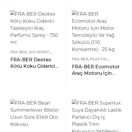
D
FRA-BER
,
SIVI SPREY
BAŞLIKLI
FRA-BER Deotex
FRA-BER
,
PLASTIK
TEMIZLIK ÜRÜNLERI
Kötü Koku Giderici
FRA-BER Ecomotor
Tazeleyici Araç
Araç Motoru İçin
Parfümü Sprey – 750
Motor Temizleyici Ve
READ MORE
ml
Yağ Sökücü (1:10
ÖNIZLEME
READ MORE
Konsantre) – 25 kg
ÖNIZLEME