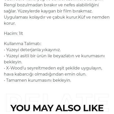
Rengi bozulmadan bırakır ve nefes alabilirliğini
sağlar. Yüzeylerde kaygan bir film bırakmaz.
Uygulaması kolaydır ve çabuk kurur.Küf ve nemden
korur.
Hacim: 1lt
Kullanma Talimatı:
• Yüzeyi deterjanla yıkayınız.
• Yüzeyi asitli bir ürün ile beyazlatın ve kurumasını
bekleyin.
• X-Wood’u seyreltmeden eşit şekilde uygulayın,
hava kabarcığı olmadığından emin olun.
• Tamamen kurumasını bekleyin.
RELATE
YOU MAY ALSO LIKE