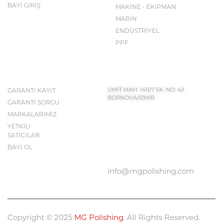
BAYİ GİRİŞ
MAKİNE - EKİPMAN
MARİN
ENDÜSTRİYEL
PPF
İLETİŞİM BİLGİLERİ
KEŞFET
GARANTİ KAYIT
ÜMİT MAH. 1411/7 SK. NO: 4/I
BORNOVA/İZMİR
GARANTİ SORGU
MARKALARIMIZ
YETKİLİ
BIZE ULAŞIN
SATICILAR
0232 683 50 43
BAYİ OL
info@mgpolishing.com
Copyright © 2025
MG Polishing
. All Rights Reserved.