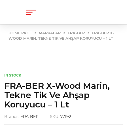
content
HOME PAGE
MARKALAR
FRA-BER
FRA-BER X-
WOOD MARIN, TEKNE TIK VE AHŞAP KORUYUCU – 1 LT
IN STOCK
FRA-BER X-Wood Marin,
Tekne Tik Ve Ahşap
Koruyucu – 1 Lt
Brands:
FRA-BER
SKU:
77192