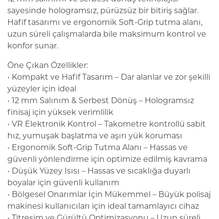
sayesinde hologramsız, pürüzsüz bir bitiriş sağlar.
Hafif tasarımı ve ergonomik Soft-Grip tutma alanı,
uzun süreli çalışmalarda bile maksimum kontrol ve
konfor sunar.
Öne Çıkan Özellikler:
• Kompakt ve Hafif Tasarım – Dar alanlar ve zor şekilli
yüzeyler için ideal
• 12 mm Salınım & Serbest Dönüş – Hologramsız
finisaj için yüksek verimlilik
• VR Elektronik Kontrol – Takometre kontrollü sabit
hız, yumuşak başlatma ve aşırı yük koruması
• Ergonomik Soft-Grip Tutma Alanı – Hassas ve
güvenli yönlendirme için optimize edilmiş kavrama
• Düşük Yüzey Isısı – Hassas ve sıcaklığa duyarlı
boyalar için güvenli kullanım
• Bölgesel Onarımlar İçin Mükemmel – Büyük polisaj
makinesi kullanıcıları için ideal tamamlayıcı cihaz
• Titreşim ve Gürültü Optimizasyonu – Uzun süreli