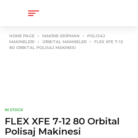
content
HOME PAGE
MAKİNE-EKİPMAN
POLISAJ
MAKINELERI
ORBITAL MAKINELER
FLEX XFE 7-12
80 ORBITAL POLISAJ MAKINESI
IN STOCK
FLEX XFE 7-12 80 Orbital
Polisaj Makinesi