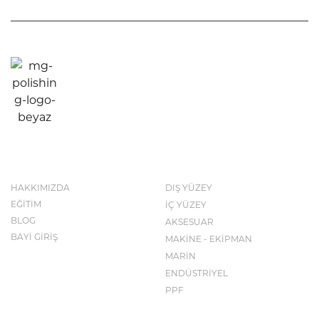
KURUMSAL
KATALOG
HAKKIMIZDA
DIŞ YÜZEY
EĞİTİM
İÇ YÜZEY
BLOG
AKSESUAR
BAYİ GİRİŞ
MAKİNE - EKİPMAN
MARİN
ENDÜSTRİYEL
PPF