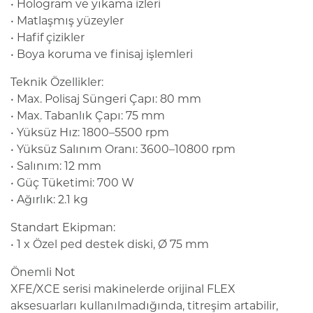
• Hologram ve yıkama izleri
• Matlaşmış yüzeyler
• Hafif çizikler
• Boya koruma ve finisaj işlemleri
Teknik Özellikler:
• Max. Polisaj Süngeri Çapı: 80 mm
• Max. Tabanlık Çapı: 75 mm
• Yüksüz Hız: 1800–5500 rpm
• Yüksüz Salınım Oranı: 3600–10800 rpm
• Salınım: 12 mm
• Güç Tüketimi: 700 W
• Ağırlık: 2.1 kg
Standart Ekipman:
• 1 x Özel ped destek diski, Ø 75 mm
Önemli Not
XFE/XCE serisi makinelerde orijinal FLEX
aksesuarları kullanılmadığında, titreşim artabilir,