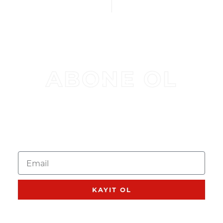
READ MORE
Makinesi Seti
ÖNIZLEME
READ MORE
ÖNIZLEME
ABONE OL
BÜLTEN
KAMPANYALAR VE
ÜRÜN GÜNCELLEMELERI IÇIN
ABONE OL
KAYIT OL