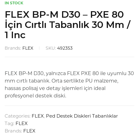
IN STOCK
FLEX BP-M D30 – PXE 80
İçin Cırtlı Tabanlık 30 Mm /
1 Inc
Brands:
FLEX
SKU:
492353
FLEX BP-M D30, yalnızca FLEX PXE 80 ile uyumlu 30
mm cırtlı tabanlık. Orta sertlikte PU malzeme,
hassas polisaj ve detay işlemleri için ideal
profesyonel destek diski.
Categories:
FLEX
,
Ped Destek Diskleri Tabanlıklar
Tag:
FLEX
Brands:
FLEX