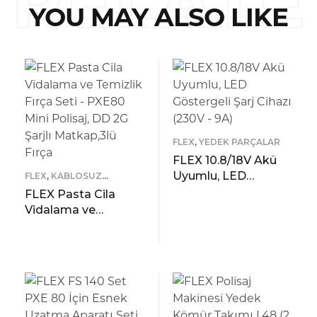
YOU MAY ALSO LIKE
D
FLEX
,
YEDEK PARÇALAR
FLEX 10.8/18V Akü
Uyumlu, LED
FLEX
,
KABLOSUZ
MAKINELER
Göstergeli Şarj
FLEX Pasta Cila
Cihazı (230V – 9A)
Vidalama ve
READ MORE
Temizlik Fırça Seti –
ÖNIZLEME
PXE80 Mini Polisaj,
READ MORE
DD 2G Şarjlı
ÖNIZLEME
Matkap,3lü Fırça