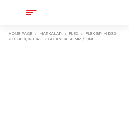
content
HOME PAGE
MARKALAR
FLEX
FLEX BP-M D30 –
PXE 80 İÇIN CIRTLI TABANLIK 30 MM / 1 INC