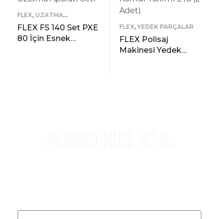
FLEX
,
UZATMA
APARATLARI
FLEX FS 140 Set PXE
FLEX
,
YEDEK PARÇALAR
80 İçin Esnek
FLEX Polisaj
Uzatma Aparatı Seti
Makinesi Yedek
Kömür Takımı L48
READ MORE
(2 Adet)
ÖNIZLEME
READ MORE
ÖNIZLEME
ABONE OL
BÜLTEN
KAMPANYALAR VE
ÜRÜN GÜNCELLEMELERI IÇIN
ABONE OL