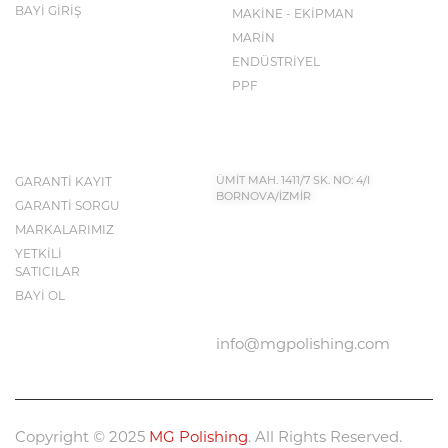
BAYİ GİRİŞ
MAKİNE - EKİPMAN
MARİN
ENDÜSTRİYEL
PPF
İLETİŞİM BİLGİLERİ
KEŞFET
GARANTİ KAYIT
ÜMİT MAH. 1411/7 SK. NO: 4/I
BORNOVA/İZMİR
GARANTİ SORGU
MARKALARIMIZ
YETKİLİ
BIZE ULAŞIN
SATICILAR
0232 683 50 43
BAYİ OL
info@mgpolishing.com
Copyright © 2025
MG Polishing
. All Rights Reserved.