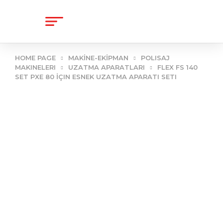
content
HOME PAGE
MAKİNE-EKİPMAN
POLISAJ
MAKINELERI
UZATMA APARATLARI
FLEX FS 140
SET PXE 80 İÇIN ESNEK UZATMA APARATI SETI