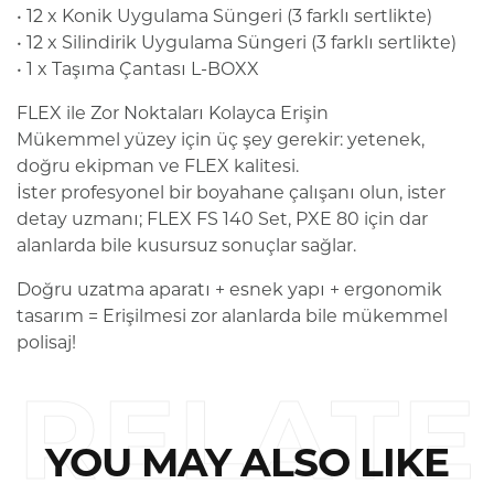
• 12 x Konik Uygulama Süngeri (3 farklı sertlikte)
• 12 x Silindirik Uygulama Süngeri (3 farklı sertlikte)
• 1 x Taşıma Çantası L-BOXX
FLEX ile Zor Noktaları Kolayca Erişin
Mükemmel yüzey için üç şey gerekir: yetenek,
doğru ekipman ve FLEX kalitesi.
İster profesyonel bir boyahane çalışanı olun, ister
detay uzmanı; FLEX FS 140 Set, PXE 80 için dar
alanlarda bile kusursuz sonuçlar sağlar.
Doğru uzatma aparatı + esnek yapı + ergonomik
tasarım = Erişilmesi zor alanlarda bile mükemmel
polisaj!
RELATE
YOU MAY ALSO LIKE