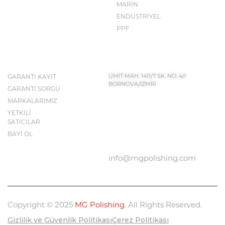
MARİN
ENDÜSTRİYEL
PPF
İLETİŞİM BİLGİLERİ
KEŞFET
GARANTİ KAYIT
ÜMİT MAH. 1411/7 SK. NO: 4/I
BORNOVA/İZMİR
GARANTİ SORGU
MARKALARIMIZ
YETKİLİ
BIZE ULAŞIN
SATICILAR
0232 683 50 43
BAYİ OL
info@mgpolishing.com
Copyright © 2025
MG Polishing
. All Rights Reserved.
Gizlilik ve Güvenlik Politikası
Çerez Politikası